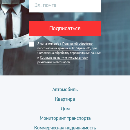
Эл. почта
Подписаться
Я ознакомлен/а с
Политикой обработки
персональных данных в АО "Аркан-М"
, даю
Согласие на обработку персональных данных
и
Согласие на получение рассылок и
рекламных материалов
.
Автомобиль
Квартира
Дом
Мониторинг транспорта
Коммерческая недвижимость