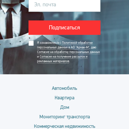
Эл. почта
Подписаться
Я ознакомлен/а с
Политикой обработки
персональных данных в АО "Аркан-М"
, даю
Согласие на обработку персональных данных
и
Согласие на получение рассылок и
рекламных материалов
.
Автомобиль
Квартира
Дом
Мониторинг транспорта
Коммерческая недвижимость