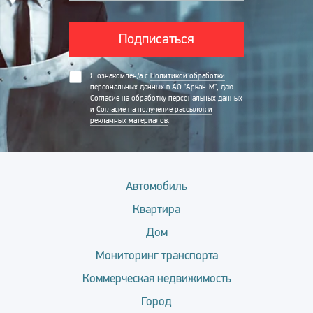
Подписаться
Я ознакомлен/а с
Политикой обработки
персональных данных в АО "Аркан-М"
, даю
Согласие на обработку персональных данных
и
Согласие на получение рассылок и
рекламных материалов
.
Автомобиль
Квартира
Дом
Мониторинг транспорта
Коммерческая недвижимость
Город