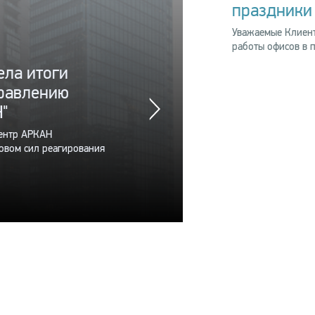
праздники
Уважаемые Клиент
работы офисов в 
8 сентябр
ла итоги
Кома
правлению
авгус
"
"Ста
центр АРКАН
В август
овом сил реагирования
зафиксир
на объек