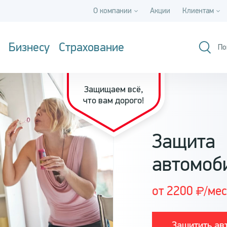
О компании
Акции
Клиентам
Бизнесу
Страхование
По
Защищаем всё,
что вам дорого!
Защита
автомоб
от 2200
/мес
Защитить ав