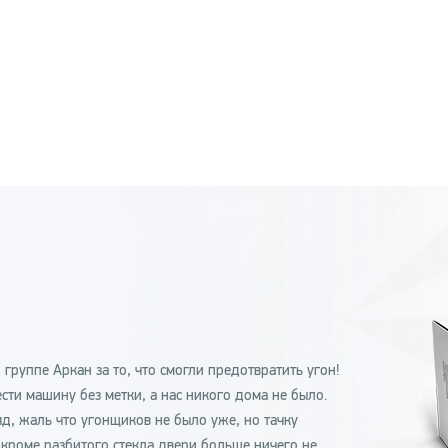
группе Аркан за то, что смогли предотвратить угон!
сти машину без метки, а нас никого дома не было.
яд, жаль что угонщиков не было уже, но тачку
 кроме разбитого стекла двери больше ничего не