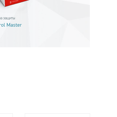
ма защиты
rol Master