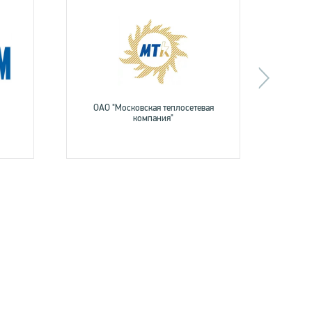
ОАО "Московская теплосетевая
П
компания"