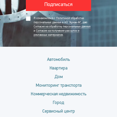
Подписаться
Я ознакомлен/а с
Политикой обработки
персональных данных в АО "Аркан-М"
, даю
Согласие на обработку персональных данных
и
Согласие на получение рассылок и
рекламных материалов
.
Автомобиль
Квартира
Дом
Мониторинг транспорта
Коммерческая недвижимость
Город
Сервисный центр