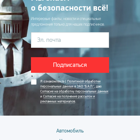
о безопасности всё!
Интересные факты, новости и специальные
предложения только для наших подписчиков.
Эл. почта
Подписаться
Я ознакомлен/а с
Политикой обработки
персональных данных в ЗАО "Б.А.П."
, даю
Согласие на обработку персональных данных
и
Согласие на получение рассылок и
рекламных материалов
.
Автомобиль