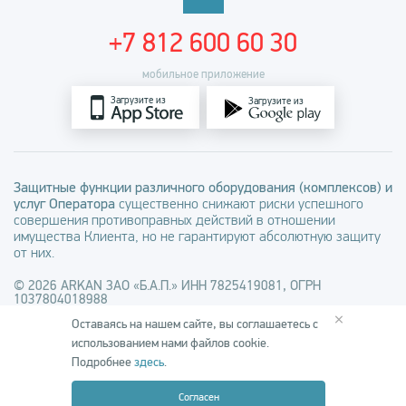
+7 812 600 60 30
мобильное приложение
Загрузите из
Загрузите из
Защитные функции различного оборудования (комплексов) и
услуг Оператора
существенно снижают риски успешного
совершения противоправных действий в отношении
имущества Клиента, но не гарантируют абсолютную защиту
от них.
© 2026 ARKAN ЗАО «Б.А.П.» ИНН 7825419081, ОГРН
1037804018988
×
Оставаясь на нашем сайте, вы соглашаетесь с
Заполняя любые формы на сайте arkan.ru вы соглашаетесь с
использованием нами файлов cookie.
Политикой обработки персональных данных
и
Политикой в
отношении файлов cookie
, а также даете
Согласие на обработку
Подробнее
здесь
.
персональных данных
Согласен