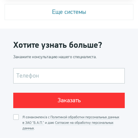
Еще системы
Купить систему
Хотите узнать больше?
Закажите консультацию нашего специалиста.
Телефон
Я ознакомлен/а с
Политикой обработки персональных данных
в ЗАО "Б.А.П."
и даю
Согласие на обработку персональных
данных
.