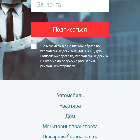
Эл. почта
Подписаться
Я ознакомлен/а с
Политикой обработки
персональных данных в ЗАО "Б.А.П."
, даю
Согласие на обработку персональных данных
и
Согласие на получение рассылок и
рекламных материалов
.
Автомобиль
Квартира
Дом
Мониторинг транспорта
Пожарная безопасность