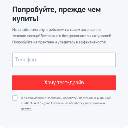
Попробуйте, прежде чем
Купить систему
купить!
Испытайте систему в действии на своём автопарке в
течение месяца! Бесплатно и без дополнительных условий.
Попробуйте на практике и убедитесь в эффективности!
Телефон
Я ознакомлен/а с
Политикой обработки персональных данных
в ЗАО "Б.А.П."
и даю
Согласие на обработку персональных
данных
.