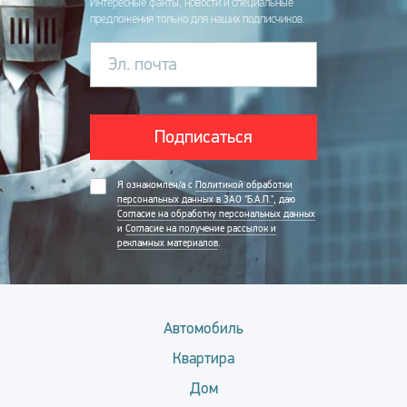
Интересные факты, новости и специальные
предложения только для наших подписчиков.
Эл. почта
Подписаться
Я ознакомлен/а с
Политикой обработки
персональных данных в ЗАО "Б.А.П."
, даю
Согласие на обработку персональных данных
и
Согласие на получение рассылок и
рекламных материалов
.
Автомобиль
Квартира
Дом