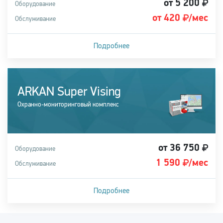
от 5 200
Оборудование
от 420
/мес
Обслуживание
Подробнее
Подходит для легковых, грузовых автомобилей, а также
спецтехники
ARKAN Super Vising
Купить систему
Охранно-мониторинговый комплекс
от 36 750
Оборудование
1 590
/мес
Обслуживание
Подробнее
Подходит для легковых, грузовых автомобилей, а также
спецтехники