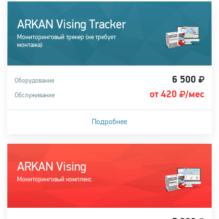
ARKAN Vising Tracker
Мониторинговый трекер (не требует
монтажа)
6 500
Оборудование
от 420
/мес
Обслуживание
Подробнее
Подходит для легковых и грузовых автомобилей
ARKAN Vising
Купить систему
Мониторинговый комплекс