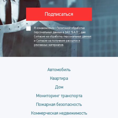
Подписаться
Я ознакомлен/а с
Политикой обработки
персональных данных в ЗАО "Б.А.П."
, даю
Согласие на обработку персональных данных
и
Согласие на получение рассылок и
рекламных материалов
.
Автомобиль
Квартира
Дом
Мониторинг транспорта
Пожарная безопасность
Коммерческая недвижимость