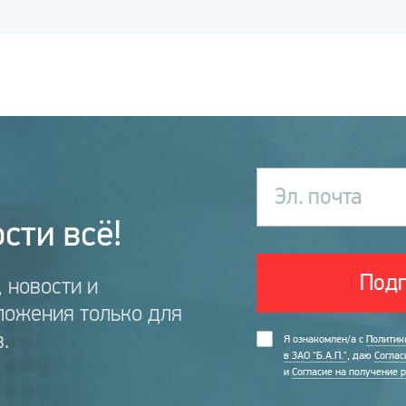
Эл. почта
сти всё!
Подп
 новости и
ложения только для
.
Я ознакомлен/а с
Политик
в ЗАО "Б.А.П."
, даю
Соглас
и
Согласие на получение 