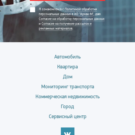
Я ознакомлен/а с
Политикой обработки
персональных данных в АО "Аркан-М"
, даю
Согласие на обработку персональных данных
и
Согласие на получение рассылок и
рекламных материалов
.
Автомобиль
Квартира
Дом
Мониторинг транспорта
Коммерческая недвижимость
Город
Сервисный центр