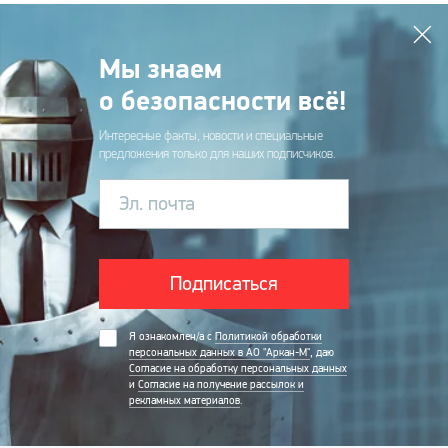
Мы знаем
о безопасности всё!
Интересные факты, новости и специальные
предложения только для наших подписчиков.
Эл. почта
Подписаться
Я ознакомлен/а с
Политикой обработки
персональных данных в АО "Аркан-М"
, даю
Согласие на обработку персональных данных
и
Согласие на получение рассылок и
рекламных материалов
.