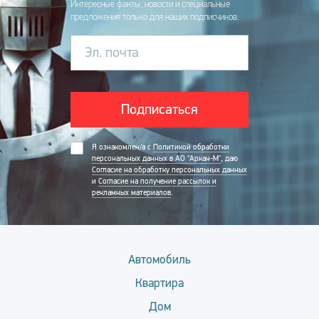
Интересные факты, новости и специальные
предложения только для наших подписчиков.
Эл. почта
Подписаться
Я ознакомлен/а с
Политикой обработки
персональных данных в АО "Аркан-М"
, даю
Согласие на обработку персональных данных
и
Согласие на получение рассылок и
рекламных материалов
.
Автомобиль
Квартира
Дом