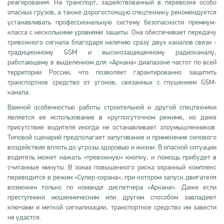
реагирования. На транспорт, задействованный в перевозке особо
опасных грузов, а также дорогостоящую спецтехнику рекомендуется
устанавливать профессиональную систему безопасности премиум-
класса с несколькими уровнями защиты. Она обеспечивает передачу
тревожного сигнала благодаря наличию сразу двух каналов связи -
традиционному GSM и высокозащищенному радиоканалу,
работающему в выделенном для «Аркана» диапазоне частот по всей
территории России, что позволяет гарантированно защитить
транспортное средство от угонов, связанных с глушением GSM-
канала.
Важной особенностью работы строительной и другой спецтехники
является ее использование в круглосуточном режиме, но даже
присутствие водителя иногда не останавливает злоумышленников.
Типовой сценарий предполагает запугивание и применение силового
воздействия вплоть до угрозы здоровью и жизни. В опасной ситуации
водитель может нажать «тревожную» кнопку, и помощь прибудет в
считанные минуты. В зонах повышенного риска охранный комплекс
переводится в режим «Супер-охрана», при котором запуск двигателя
возможен только по команде диспетчера «Аркана». Даже если
преступники мошенническим или другим способом завладеют
ключами и меткой сигнализации, транспортное средство им завести
не удастся.