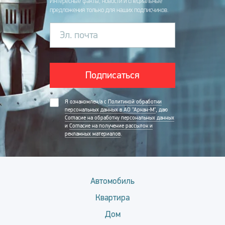
Интересные факты, новости и специальные
предложения только для наших подписчиков.
Эл. почта
Подписаться
Я ознакомлен/а с
Политикой обработки
персональных данных в АО "Аркан-М"
, даю
Согласие на обработку персональных данных
и
Согласие на получение рассылок и
рекламных материалов
.
Автомобиль
Квартира
Дом