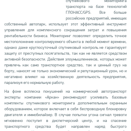
спутникового мониторинга
транспорта на базе технологий
ГЛОНАСС/GPS. Все больше
российских предприятий, имеющих
собственный автопарк, использует этот эффективный инструмент
управления для комплексного сокращения затрат и повышения
рентабельности бизнеса. Мониторинг позволяет определить точное
местоположение контролируемого объекта в любой момент времени,
однако даже круглосуточный спутниковый контроль не гарантирует
защиту от преступных посягательств, так как не является средством
активной безопасности. Действия злоумышленников, которых может
привлечь как само транспортное средство, так и ценный груз на
борту, наносят не только экономический и репутационный урон, но и
негативно влияют на хозяйственную деятельность предприятия,
парализуя его нормальную работу.
На фоне всплеска покушений на коммерческий автотранспорт
эксперты компании «Аркан» рекомендуют усиливать базовые
комплекты спутникового мониторинга дополнительным охранным
оборудованием, которое включает в себя беспроводную блокировку
двигателя и иммобилайзер. В случае попытки угона сигнал тревоги
мгновенно поступит в диспетчерский центр, и на спасение
транспортного средства будет направлен наряд быстрого