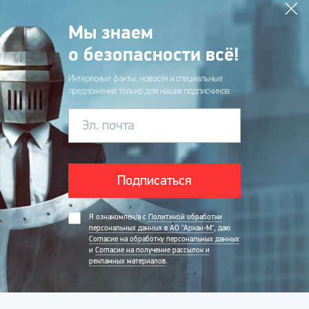
Мы знаем
о безопасности всё!
Интересные факты, новости и специальные
предложения только для наших подписчиков.
Эл. почта
Подписаться
Я ознакомлен/а с
Политикой обработки
персональных данных в АО "Аркан-М"
, даю
Согласие на обработку персональных данных
и
Согласие на получение рассылок и
рекламных материалов
.