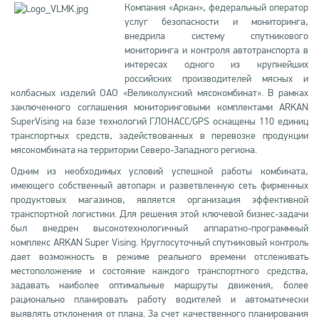
Компания «Аркан», федеральный оператор
услуг безопасности и мониторинга,
внедрила систему спутникового
мониторинга и контроля автотранспорта в
интересах одного из крупнейших
российских производителей мясных и
колбасных изделий ОАО «Великолукский мясокомбинат». В рамках
заключенного соглашения мониторинговыми комплектами ARKAN
SuperVising на базе технологий ГЛОНАСС/GPS оснащены 110 единиц
транспортных средств, задействованных в перевозке продукции
мясокомбината на территории Северо-Западного региона.
Одним из необходимых условий успешной работы комбината,
имеющего собственный автопарк и разветвленную сеть фирменных
продуктовых магазинов, является организация эффективной
транспортной логистики. Для решения этой ключевой бизнес-задачи
был внедрен высокотехнологичный аппаратно-программный
комплекс ARKAN Super Vising. Круглосуточный спутниковый контроль
дает возможность в режиме реального времени отслеживать
местоположение и состояние каждого транспортного средства,
задавать наиболее оптимальные маршруты движения, более
рационально планировать работу водителей и автоматически
выявлять отклонения от плана. За счет качественного планирования