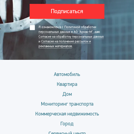
Подписаться
Я ознакомлен/а с
Политикой обработки
персональных данных в АО "Аркан-М"
, даю
Согласие на обработку персональных данных
и
Согласие на получение рассылок и
рекламных материалов
.
Автомобиль
Квартира
Дом
Мониторинг транспорта
Коммерческая недвижимость
Город
Сервисный центр