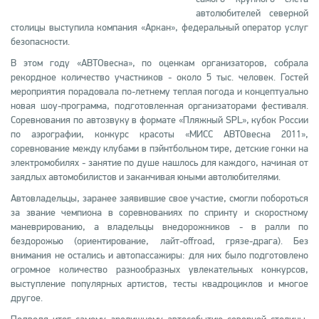
автолюбителей северной
столицы выступила компания «Аркан», федеральный оператор услуг
безопасности.
В этом году «АВТОвесна», по оценкам организаторов, собрала
рекордное количество участников - около 5 тыс. человек. Гостей
мероприятия порадовала по-летнему теплая погода и концептуально
новая шоу-программа, подготовленная организаторами фестиваля.
Соревнования по автозвуку в формате «Пляжный SPL», кубок России
по аэрографии, конкурс красоты «МИСС АВТОвесна 2011»,
соревнование между клубами в пэйнтбольном тире, детские гонки на
электромобилях - занятие по душе нашлось для каждого, начиная от
заядлых автомобилистов и заканчивая юными автолюбителями.
Автовладельцы, заранее заявившие свое участие, смогли побороться
за звание чемпиона в соревнованиях по спринту и скоростному
маневрированию, а владельцы внедорожников - в ралли по
бездорожью (ориентирование, лайт-offroad, грязе-драга). Без
внимания не остались и автопассажиры: для них было подготовлено
огромное количество разнообразных увлекательных конкурсов,
выступление популярных артистов, тесты квадроциклов и многое
другое.