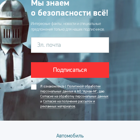
Мы знаем
о безопасности всё!
Интересные факты, новости и специальные
предложения только для наших подписчиков.
Эл. почта
Подписаться
Я ознакомлен/а с
Политикой обработки
персональных данных в АО "Аркан-М"
, даю
Согласие на обработку персональных данных
и
Согласие на получение рассылок и
рекламных материалов
.
Автомобиль