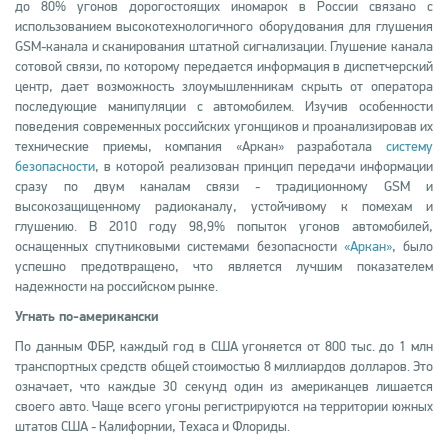
до 80% угонов дорогостоящих иномарок в России связано с
использованием высокотехнологичного оборудования для глушения
GSM-канала и сканирования штатной сигнализации. Глушение канала
сотовой связи, по которому передается информация в диспетчерский
центр, дает возможность злоумышленникам скрыть от оператора
последующие манипуляции с автомобилем. Изучив особенности
поведения современных российских угонщиков и проанализировав их
технические приемы, компания «Аркан» разработала
систему
безопасности
, в которой реализован принцип передачи информации
сразу по двум каналам связи - традиционному GSM и
высокозащищенному радиоканалу, устойчивому к помехам и
глушению. В 2010 году 98,9% попыток угонов автомобилей,
оснащенных спутниковыми системами безопасности
«Аркан»
, было
успешно предотвращено, что является лучшим показателем
надежности на российском рынке.
Угнать по-американски
По данным ФБР, каждый год в США угоняется от 800 тыс. до 1 млн
транспортных средств общей стоимостью 8 миллиардов долларов. Это
означает, что каждые 30 секунд один из американцев лишается
своего авто. Чаще всего угоны регистрируются на территории южных
штатов США - Калифорнии, Техаса и Флориды.