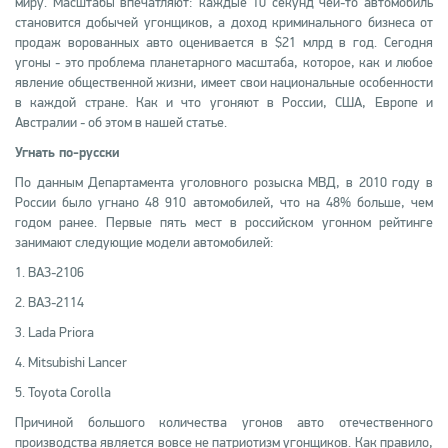
миру. Масштабы впечатляют: каждые 10 секунд чей-то автомобиль
становится добычей угонщиков, а доход криминального бизнеса от
продаж ворованных авто оценивается в $21 млрд в год. Сегодня
угоны - это проблема планетарного масштаба, которое, как и любое
явление общественной жизни, имеет свои национальные особенности
в каждой стране. Как и что угоняют в России, США, Европе и
Австралии - об этом в нашей статье.
Угнать по-русски
По данным Департамента уголовного розыска МВД, в 2010 году в
России было угнано 48 910 автомобилей, что на 48% больше, чем
годом ранее. Первые пять мест в российском угонном рейтинге
занимают следующие модели автомобилей:
1. ВАЗ-2106
2. ВАЗ-2114
3. Lada Priora
4. Mitsubishi Lаnсеr
5. Toyota Corolla
Причиной большого количества угонов авто отечественного
производства является вовсе не патриотизм угонщиков. Как правило,