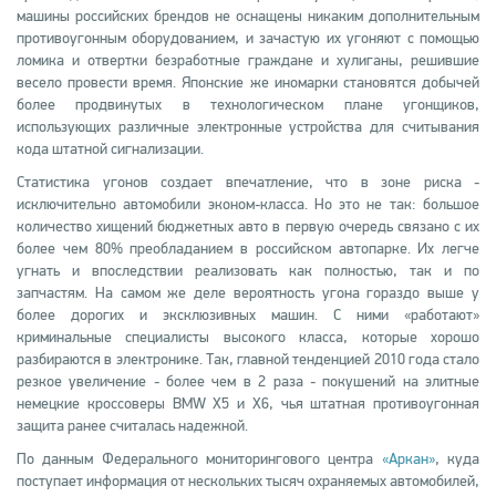
машины российских брендов не оснащены никаким дополнительным
противоугонным оборудованием, и зачастую их угоняют с помощью
ломика и отвертки безработные граждане и хулиганы, решившие
весело провести время. Японские же иномарки становятся добычей
более продвинутых в технологическом плане угонщиков,
использующих различные электронные устройства для считывания
кода штатной сигнализации.
Статистика угонов создает впечатление, что в зоне риска -
исключительно автомобили эконом-класса. Но это не так: большое
количество хищений бюджетных авто в первую очередь связано с их
более чем 80% преобладанием в российском автопарке. Их легче
угнать и впоследствии реализовать как полностью, так и по
запчастям. На самом же деле вероятность угона гораздо выше у
более дорогих и эксклюзивных машин. С ними «работают»
криминальные специалисты высокого класса, которые хорошо
разбираются в электронике. Так, главной тенденцией 2010 года стало
резкое увеличение - более чем в 2 раза - покушений на элитные
немецкие кроссоверы BMW X5 и X6, чья штатная противоугонная
защита ранее считалась надежной.
По данным Федерального мониторингового центра
«Аркан»
, куда
поступает информация от нескольких тысяч охраняемых автомобилей,