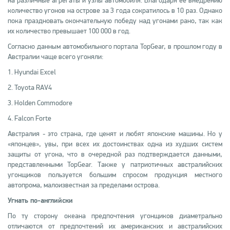
на различные агрегаты и узлы автомобиля. Благодаря ее внедрению
количество угонов на острове за 3 года сократилось в 10 раз. Однако
пока праздновать окончательную победу над угонами рано, так как
их количество превышает 100 000 в год.
Согласно данным автомобильного портала TopGear, в прошлом году в
Австралии чаще всего угоняли:
1. Hyundai Excel
2. Toyota RAV4
3. Holden Commodore
4. Falcon Forte
Австралия - это страна, где ценят и любят японские машины. Но у
«японцев», увы, при всех их достоинствах одна из худших систем
защиты от угона, что в очередной раз подтверждается данными,
представленными TopGear. Также у патриотичных австралийских
угонщиков пользуется большим спросом продукция местного
автопрома, малоизвестная за пределами острова.
Угнать по-английски
По ту сторону океана предпочтения угонщиков диаметрально
отличаются от предпочтений их американских и австралийских