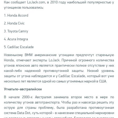
Как сообщает LoJack.com, в 2010 году наибольшей популярностью у
угонщиков пользовались:
1. Honda Accord
2. Honda Civic
3. Toyota Camry
4. Acura Integra
5. Cadillac Escalade
Новенькому BMW американские угонщики предпочтут старенькую
Honda, отмечают эксперты LoJack. Причиной огромного количества
угонов японских авто является практически полное отсутствие у них
какой-либо надежной противоугонной защиты. Низкий уровень
защиты от угона наблюдается и у Cadillac Escalade, который вот уже
несколько лет является одной из самых угоняемых маркой в США.
Угнать
по
-
австралийски
В начале 2000-х Австралия занимала второе место в мире по
количеству угонов автотранспорта. Чтобы раз и навсегда решить эту
острую для страны проблему, была разработана противоугонная
система Data Dot, суть которой - в нанесении специальной маркировки