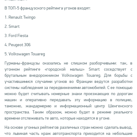
В ТОП-5 французского рейтинга угонов входят:
1. Renault Twingo
2. Smart
3. Ford Fiesta
4. Peugeot 306
5. Volkswagen Touareg
Гурманы-французы оказались не слишком разборчивыми: так, в
угонном рейтинге «городской малыш» Smart соседствует с
брутальным внедорожником Volkswagen Touareg. Для борьбы с
участившимися случаями угонов во Франции ведутся разработки
системы наблюдения за передвижениями автомобилей. С ее помощью
можно будет считывать номерные знаки проезжающих по дорогам
машин и оперативно передавать эту информацию в полицию,
таможню, жандармерию и информационный центр Шенгенского
пространства. Таким образом, можно будет в режиме реального
времени отслеживать те авто, которые находятся в угоне.
На основе угонных рейтингов различных стран можно сделать вывод,
что львиная часть краж автотранспорта приходится на небольшие