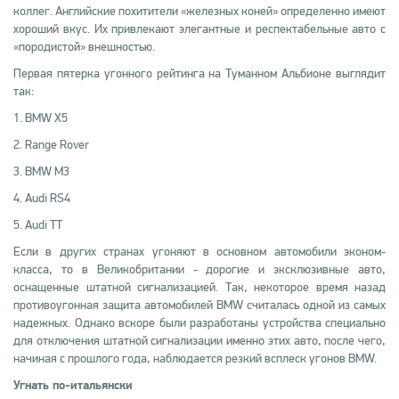
коллег. Английские похитители «железных коней» определенно имеют
хороший вкус. Их привлекают элегантные и респектабельные авто с
«породистой» внешностью.
Первая пятерка угонного рейтинга на Туманном Альбионе выглядит
так:
1. BMW X5
2. Range Rover
3. BMW M3
4. Audi RS4
5. Audi TT
Если в других странах угоняют в основном автомобили эконом-
класса, то в Великобритании - дорогие и эксклюзивные авто,
оснащенные штатной сигнализацией. Так, некоторое время назад
противоугонная защита автомобилей BMW считалась одной из самых
надежных. Однако вскоре были разработаны устройства специально
для отключения штатной сигнализации именно этих авто, после чего,
начиная с прошлого года, наблюдается резкий всплеск угонов BMW.
Угнать по-итальянски