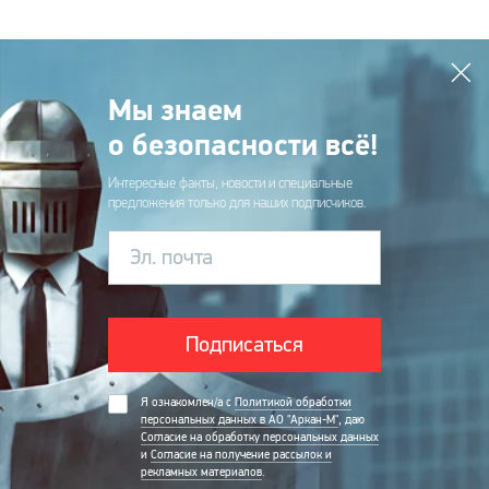
Мы знаем
о безопасности всё!
Интересные факты, новости и специальные
предложения только для наших подписчиков.
Эл. почта
Подписаться
Я ознакомлен/а с
Политикой обработки
персональных данных в АО "Аркан-М"
, даю
Согласие на обработку персональных данных
и
Согласие на получение рассылок и
рекламных материалов
.