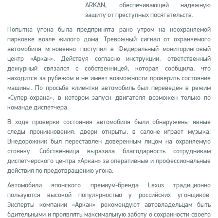
ARKAN, обеспечивающей надежную
защиту от преступных посягательств.
Попытка угона была предпринята рано утром на неохраняемой
парковке возле жилого дома. Тревожный сигнал от охраняемого
автомобиля мгновенно поступил в Федеральный мониторинговый
центр «Аркан». Действуя согласно инструкции, ответственный
дежурный связался с собственницей, которая сообщила, что
находится за рубежом и не имеет возможности проверить состояние
машины. По просьбе клиентки автомобиль был переведен в режим
«Супер-охрана», в котором запуск двигателя возможен только по
команде диспетчера.
В ходе проверки состояния автомобиля были обнаружены явные
следы проникновения: двери открыты, в салоне играет музыка.
Внедорожник был переставлен доверенным лицом на охраняемую
стоянку. Собственница выразила благодарность сотрудникам
диспетчерского центра «Аркан» за оперативные и профессиональные
действия по предотвращению угона.
Автомобили японского премиум-бренда Lexus традиционно
пользуются высокой популярностью у российских угонщиков.
Эксперты компании «Аркан» рекомендуют автовладельцам быть
бдительными и проявлять максимальную заботу о сохранности своего