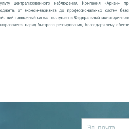
льту централизованного наблюдения. Компания «Аркан» пре
джета: от эконом-варианта до профессиональных систем безо
ействий тревожный сигнал поступает в Федеральный мониторингов
направляется наряд быстрого реагирования, благодаря чему обеспе
Эл. почта