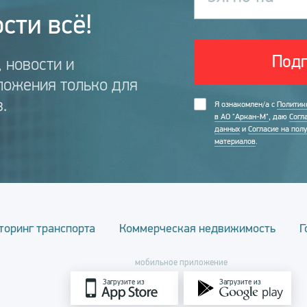
сти всё!
Подп
 новости и
ложения только для
.
Я ознакомлен/а с
Политик
в АО "Аркан-М"
, даю
Согл
данных
и
Согласие на пол
материалов
.
торинг транспорта
Коммерческая недвижимость
Г
мобильное приложение
Загрузите из
Загрузите из