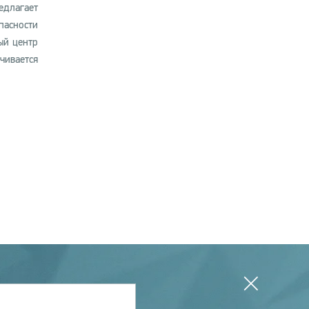
длагает
пасности
ый центр
чивается