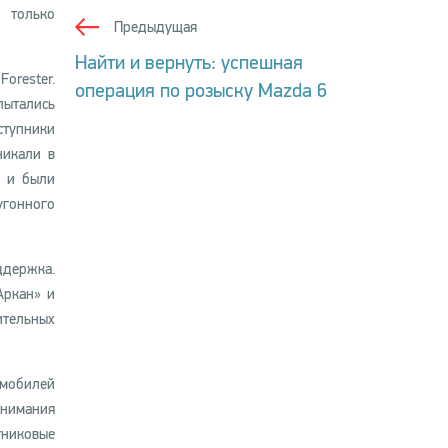
 только
Предыдущая
Найти и вернуть: успешная
orester.
операция по розыску Mazda 6
пытались
ступники
никали в
» и были
угонного
ддержка.
Аркан» и
ительных
омобилей
внимания
тниковые