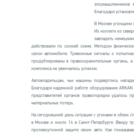
злоумышленников 
благодаря установл
В Москве угонщики п
Их коллеги из север
завладеть немецким
действовали по схожей схеме. Методом физическо
салон автомобиля. Тревожные сигналы о попытка
продублированы в правоохранительные органы, а
комплекса не увенчались успехом.
Автовладельцам, чьи машины подверглись нападе
Благодаря надежной работе оборудования ARKAN 
представителей органов правопорядка удалось п
материальных потерь.
На сегодняшний день ситуация с угонами в обеих с
в Москве и около 14 в Санкт-Петербурге. Ввиду т
противоугонной защите своих авто. Как показыва