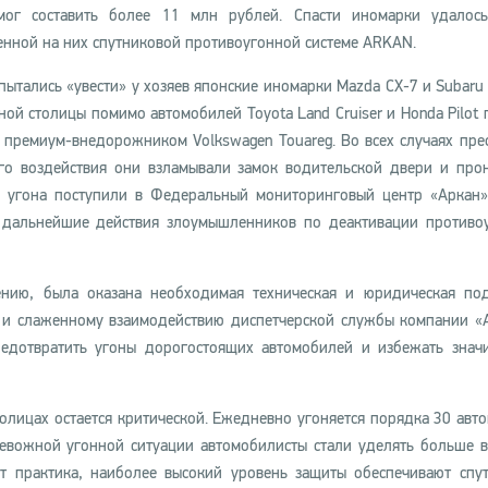
мог составить более 11 млн рублей. Спасти иномарки удалось
енной на них спутниковой противоугонной системе ARKAN.
ытались «увести» у хозяев японские иномарки Mazda CX-7 и Subaru F
ной столицы помимо автомобилей Toyota Land Cruiser и Honda Pilot 
 премиум-внедорожником Volkswagen Touareg. Во всех случаях пре
го воздействия они взламывали замок водительской двери и про
х угона поступили в Федеральный мониторинговый центр «Аркан
 дальнейшие действия злоумышленников по деактивации противо
нию, была оказана необходимая техническая и юридическая по
и слаженному взаимодействию диспетчерской службы компании «
редотвратить угоны дорогостоящих автомобилей и избежать знач
толицах остается критической. Ежедневно угоняется порядка 30 авт
ревожной угонной ситуации автомобилисты стали уделять больше 
ет практика, наиболее высокий уровень защиты обеспечивают спу