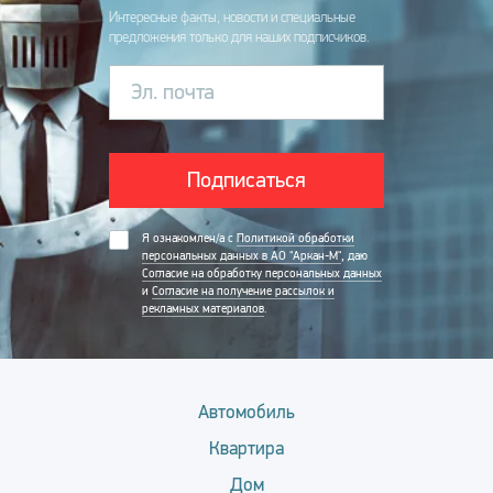
Интересные факты, новости и специальные
предложения только для наших подписчиков.
Эл. почта
Подписаться
Я ознакомлен/а с
Политикой обработки
персональных данных в АО "Аркан-М"
, даю
Согласие на обработку персональных данных
и
Согласие на получение рассылок и
рекламных материалов
.
Автомобиль
Квартира
Дом