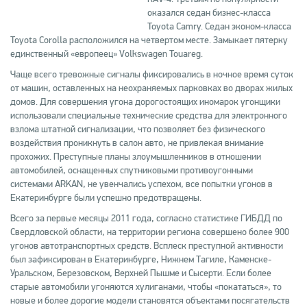
оказался седан бизнес-класса
Toyota Camry. Седан эконом-класса
Toyota Corolla расположился на четвертом месте. Замыкает пятерку
единственный «европеец» Volkswagen Touareg.
Чаще всего тревожные сигналы фиксировались в ночное время суток
от машин, оставленных на неохраняемых парковках во дворах жилых
домов. Для совершения угона дорогостоящих иномарок угонщики
использовали специальные технические средства для электронного
взлома штатной сигнализации, что позволяет без физического
воздействия проникнуть в салон авто, не привлекая внимание
прохожих. Преступные планы злоумышленников в отношении
автомобилей, оснащенных спутниковыми противоугонными
системами ARKAN, не увенчались успехом, все попытки угонов в
Екатеринбурге были успешно предотвращены.
Всего за первые месяцы 2011 года, согласно статистике ГИБДД по
Свердловской области, на территории региона совершено более 900
угонов автотранспортных средств. Всплеск преступной активности
был зафиксирован в Екатеринбурге, Нижнем Тагиле, Каменске-
Уральском, Березовском, Верхней Пышме и Сысерти. Если более
старые автомобили угоняются хулиганами, чтобы «покататься», то
новые и более дорогие модели становятся объектами посягательств