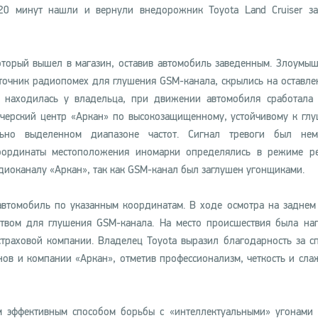
20 минут нашли и вернули внедорожник Toyota Land Cruiser з
который вышел в магазин, оставив автомобиль заведенным. Злоумы
точник радиопомех для глушения GSM-канала, скрылись на оставле
 находилась у владельца, при движении автомобиля сработала
тчерский центр «Аркан» по высокозащищенному, устойчивому к гл
ьно выделенном диапазоне частот. Сигнал тревоги был нем
оординаты местоположения иномарки определялись в режиме р
иоканалу «Аркан», так как GSM-канал был заглушен угонщиками.
автомобиль по указанным координатам. В ходе осмотра на заднем
ством для глушения GSM-канала. На место происшествия была на
страховой компании. Владелец Toyota выразил благодарность за с
ов и компании «Аркан», отметив профессионализм, четкость и сла
м эффективным способом борьбы с «интеллектуальными» угонами 