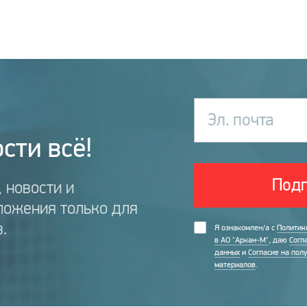
Эл. почта
сти всё!
Подп
 новости и
ложения только для
.
Я ознакомлен/а с
Политик
в АО "Аркан-М"
, даю
Согл
данных
и
Согласие на пол
материалов
.