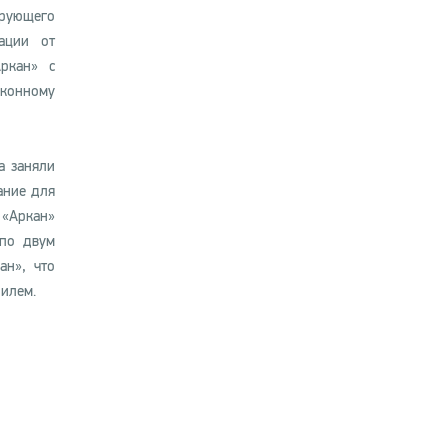
рующего
ации от
ркан» с
конному
a заняли
ание для
 «Аркан»
 по двум
ан», что
билем.