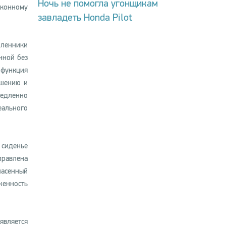
Ночь не помогла угонщикам
аконному
завладеть Honda Pilot
шленники
нной без
 функция
ушению и
едленно
еального
 сиденье
правлена
пасенный
женность
является