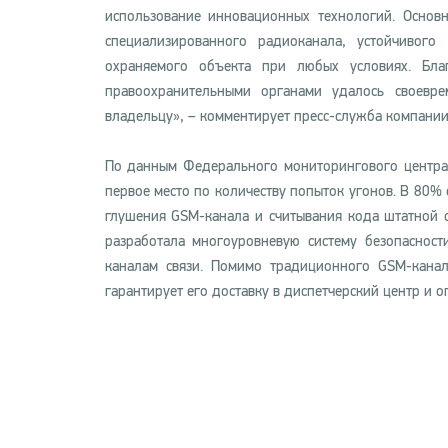
использование инновационных технологий. Осно
специализированного радиоканала, устойчивог
охраняемого объекта при любых условиях. Бла
правоохранительными органами удалось своевр
владельцу», – комментирует пресс-служба компании
По данным Федерального мониторингового центр
первое место по количеству попыток угонов. В 80%
глушения GSM-канала и считывания кода штатной с
разработала многоуровневую систему безопаснос
каналам связи. Помимо традиционного GSM-канал
гарантирует его доставку в диспетчерский центр и 