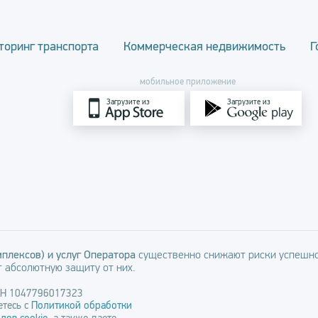
торинг транспорта
Коммерческая недвижимость
Г
мобильное приложение
Загрузите из
Загрузите из
плексов) и услуг Оператора
существенно снижают риски успешно
 абсолютную защиту от них.
РН 1047796017323
тесь с
Политикой обработки