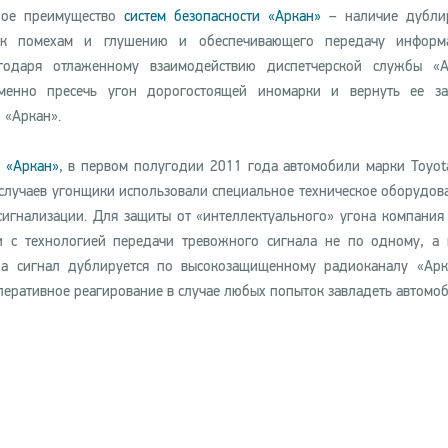
вное преимущество
систем безопасности «Аркан»
– наличие дубли
о к помехам и глушению и обеспечивающего передачу информ
годаря отлаженному взаимодействию диспетчерской службы «А
еменно пресечь угон дорогостоящей иномарки и вернуть ее за
 «Аркан».
а
«Аркан»
, в первом полугодии 2011 года автомобили марки Toyot
 случаев угонщики использовали специальное техническое оборудов
игнализации. Для защиты от «интеллектуального» угона компания
ти с технологией передачи тревожного сигнала не по одному, а
а сигнал дублируется по высокозащищенному радиоканалу «Арк
оперативное реагирование в случае любых попыток завладеть автомо