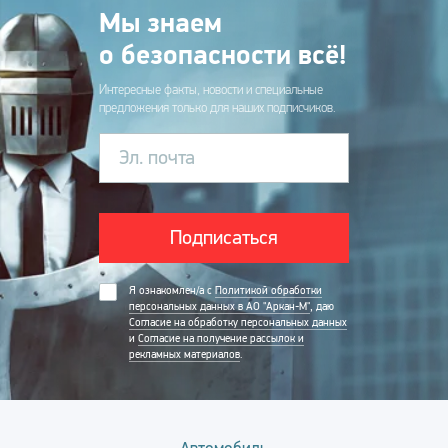
Мы знаем
о безопасности всё!
Интересные факты, новости и специальные
предложения только для наших подписчиков.
Эл. почта
Подписаться
Я ознакомлен/а с
Политикой обработки
персональных данных в АО "Аркан-М"
, даю
Согласие на обработку персональных данных
и
Согласие на получение рассылок и
рекламных материалов
.