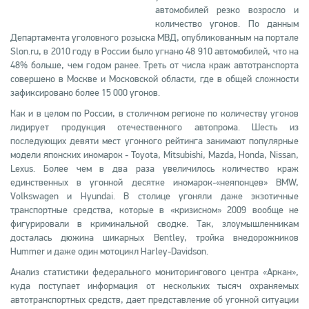
автомобилей резко возросло и
количество угонов. По данным
Департамента уголовного розыска МВД, опубликованным на портале
Slon.ru, в 2010 году в России было угнано 48 910 автомобилей, что на
48% больше, чем годом ранее. Треть от числа краж автотранспорта
совершено в Москве и Московской области, где в общей сложности
зафиксировано более 15 000 угонов.
Как и в целом по России, в столичном регионе по количеству угонов
лидирует продукция отечественного автопрома. Шесть из
последующих девяти мест угонного рейтинга занимают популярные
модели японских иномарок - Toyota, Mitsubishi, Mazda, Honda, Nissan,
Lexus. Более чем в два раза увеличилось количество краж
единственных в угонной десятке иномарок-«неяпонцев» BMW,
Volkswagen и Hyundai. В столице угоняли даже экзотичные
транспортные средства, которые в «кризисном» 2009 вообще не
фигурировали в криминальной сводке. Так, злоумышленникам
досталась дюжина шикарных Bentley, тройка внедорожников
Hummer и даже один мотоцикл Harley-Davidson.
Анализ статистики федерального мониторингового центра «Аркан»,
куда поступает информация от нескольких тысяч охраняемых
автотранспортных средств, дает представление об угонной ситуации