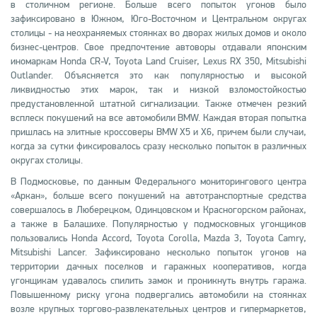
в столичном регионе. Больше всего попыток угонов было
зафиксировано в Южном, Юго-Восточном и Центральном округах
столицы - на неохраняемых стоянках во дворах жилых домов и около
бизнес-центров. Свое предпочтение автоворы отдавали японским
иномаркам Honda CR-V, Toyota Land Cruiser, Lexus RX 350, Mitsubishi
Outlander. Объясняется это как популярностью и высокой
ликвидностью этих марок, так и низкой взломостойкостью
предустановленной штатной сигнализации. Также отмечен резкий
всплеск покушений на все автомобили BMW. Каждая вторая попытка
пришлась на элитные кроссоверы BMW X5 и X6, причем были случаи,
когда за сутки фиксировалось сразу несколько попыток в различных
округах столицы.
В Подмосковье, по данным Федерального мониторингового центра
«Аркан», больше всего покушений на автотранспортные средства
совершалось в Люберецком, Одинцовском и Красногорском районах,
а также в Балашихе. Популярностью у подмосковных угонщиков
пользовались Honda Accord, Toyota Corolla, Mazda 3, Toyota Camry,
Mitsubishi Lancer. Зафиксировано несколько попыток угонов на
территории дачных поселков и гаражных кооперативов, когда
угонщикам удавалось спилить замок и проникнуть внутрь гаража.
Повышенному риску угона подвергались автомобили на стоянках
возле крупных торгово-развлекательных центров и гипермаркетов,