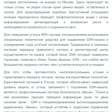
которые расположены на выезде из Москвы. Здесь происходят не
только угоны: не редки случаи краж ценных вещей, оставленных в
салоне. Для предотвращения подобных преступлений сотрудники
полиции периодически проводят профилактические акции с целью
информирования автовладельцев о возможном риске и
необходимости позаботиться о сохранности авто.
Для совершения угона в 80% случаев злоумышленники использовали
специальные технические средства для подавления GSM-канала и
сканирования кода штатной сигнализации. Традиционно в охранных
системах передача тревожного сигнала в диспетчерский центр
осуществляется по каналу сотовой связи GSM, который подвержен
глушению, помехам и сбоям. Таким образом, GSM - это слабое место
большинства охранных систем, чем с успехом пользуются угонщики.
Для того чтобы противостоять «интеллектуальным» угонам и
гарантировать передачу сигнала, нужны альтернативные технологии.
Единственной системой в России, которая обеспечивает наивысший
уровень защиты от угона, связанного с глушением GSM-канала,
является профессиональная система безопасности «Аркан». Только в
ней реализован принцип передачи информации сразу по двум
каналам связи - GSM и специализированному высокозащищенному
радиоканалу «Аркан», который устойчив к средствам подавления