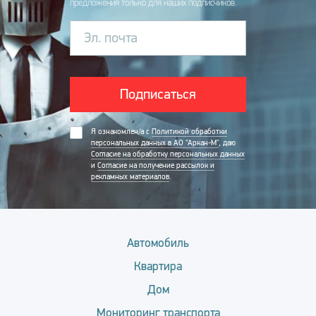
предложения только для наших подписчиков.
Эл. почта
Подписаться
Я ознакомлен/а с
Политикой обработки
персональных данных в АО "Аркан-М"
, даю
Согласие на обработку персональных данных
и
Согласие на получение рассылок и
рекламных материалов
.
Автомобиль
Квартира
Дом
Мониторинг транспорта