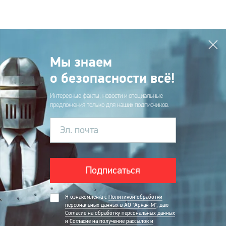
Мы знаем
о безопасности всё!
Интересные факты, новости и специальные
предложения только для наших подписчиков.
Эл. почта
Подписаться
Я ознакомлен/а с
Политикой обработки
персональных данных в АО "Аркан-М"
, даю
Согласие на обработку персональных данных
и
Согласие на получение рассылок и