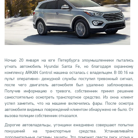
Ночью 20 января на юге Петербурга злоумышленники пытались
угнать автомобиль Hyundai Santa Fe, но благодаря охранному
комплексу ARKAN Control машина осталась с владельцем. В 00:16 на
пульт оперативно- дежурной службы поступил тревожный сигнал,
после чего двигатель автомобиля был удаленно заблокирован.
Получив информацию о тревоге, собственник принял решение
самостоятельно осмотреть транспортное средство. Из окна клиент
успел заметить, что на машине включились фары. После осмотра
автомобиля видимых повреждений клиентом обнаружено не было. От
вызова полиции собственник отказался.
Дорогие автовладельцы, угонщики ежедневно совершают попытки
покушений на транспортные средства. Устанавливайте
дополнительные системы защиты. Это поможет свести риск угона к