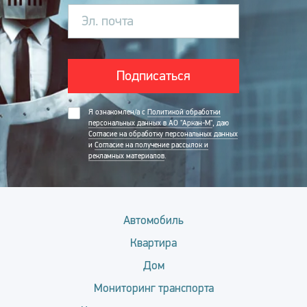
Эл. почта
Подписаться
Я ознакомлен/а с
Политикой обработки
персональных данных в АО "Аркан-М"
, даю
Согласие на обработку персональных данных
и
Согласие на получение рассылок и
рекламных материалов
.
Автомобиль
Квартира
Дом
Мониторинг транспорта