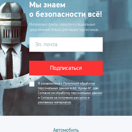
Мы знаем
о безопасности всё!
Интересные факты, новости и специальные
предложения только для наших подписчиков.
Эл. почта
Подписаться
Я ознакомлен/а с
Политикой обработки
персональных данных в АО "Аркан-М"
, даю
Согласие на обработку персональных данных
и
Согласие на получение рассылок и
рекламных материалов
.
Автомобиль