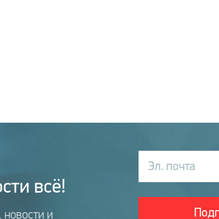
Эл. почта
сти всё!
Подп
 новости и