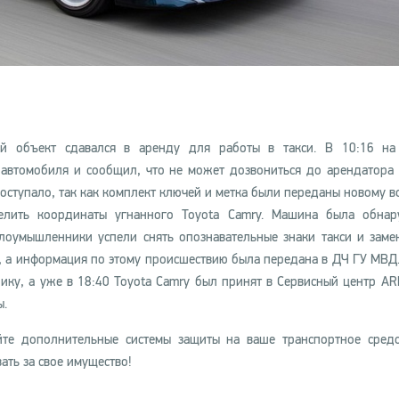
й объект сдавался в аренду для работы в такси. В 10:16 на 
втомобиля и сообщил, что не может дозвониться до арендатора
оступало, так как комплект ключей и метка были переданы новому в
елить координаты угнанного Toyota Camry. Машина была обнар
лоумышленники успели снять опознавательные знаки такси и замен
, а информация по этому происшествию была передана в ДЧ ГУ МВД.
ику, а уже в 18:40 Toyota Camry был принят в Сервисный центр A
ы.
йте дополнительные системы защиты на ваше транспортное средс
ать за свое имущество!