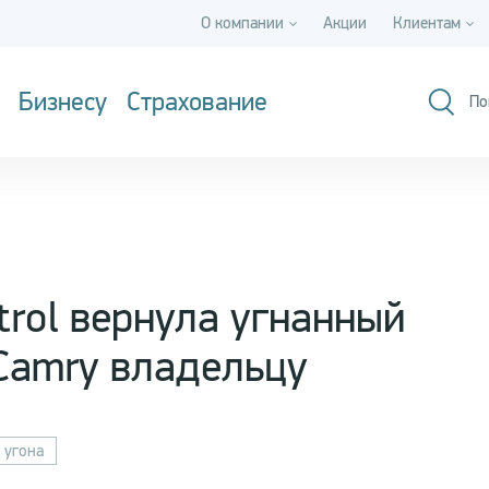
О компании
Акции
Клиентам
Бизнесу
Страхование
По
rol вернула угнанный
Camry владельцу
 угона