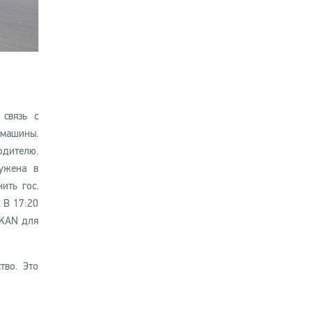
связь с
 машины.
одителю.
ужена в
ить гос.
 В 17:20
RKAN для
тво. Это