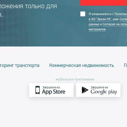
ложения только для
.
Я ознакомлен/а с
Политик
в АО "Аркан-М"
, даю
Согл
данных
и
Согласие на пол
материалов
.
торинг транспорта
Коммерческая недвижимость
Г
мобильное приложение
Загрузите из
Загрузите из