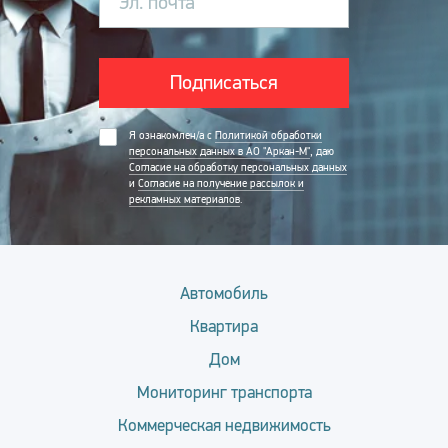
Эл. почта
Подписаться
Я ознакомлен/а с
Политикой обработки
персональных данных в АО "Аркан-М"
, даю
Согласие на обработку персональных данных
и
Согласие на получение рассылок и
рекламных материалов
.
Автомобиль
Квартира
Дом
Мониторинг транспорта
Коммерческая недвижимость