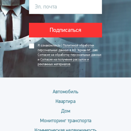
Эл. почта
Подписаться
Я ознакомлен/а с
Политикой обработки
персональных данных в АО "Аркан-М"
, даю
Согласие на обработку персональных данных
и
Согласие на получение рассылок и
рекламных материалов
.
Автомобиль
Квартира
Дом
Мониторинг транспорта
Коммерческая недвижимость