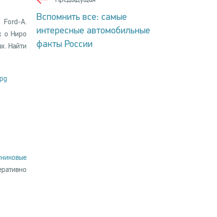
Вспомнить все: самые
 Ford-А.
интересные автомобильные
х о Ниро
факты России
х. Найти
тниковые
ративно