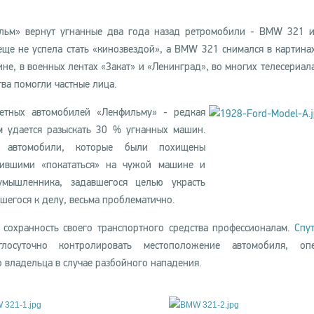
льм» вернут угнанные два года назад ретромобили - BMW 321 и
ще не успела стать «кинозвездой», а BMW 321 снимался в картина
не, в военных лентах «Закат» и «Ленинград», во многих телесериала
тва помогли частные лица.
етных автомобилей «Ленфильму» - редкая
ам удается разыскать 30 % угнанных машин.
е автомобили, которые были похищены
шившими «покататься» на чужой машине и
мышленника, задавшегося целью украсть
шегося к делу, весьма проблематично.
 сохранность своего транспортного средства профессионалам.
Спу
осуточно контролировать местоположение автомобиля, опе
 владельца в случае разбойного нападения.