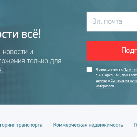
Эл. почта
сти всё!
Подп
 новости и
ложения только для
.
Я ознакомлен/а с
Политик
в АО "Аркан-М"
, даю
Согл
данных
и
Согласие на пол
материалов
.
торинг транспорта
Коммерческая недвижимость
Г