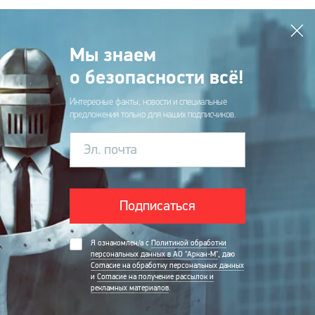
Мы знаем
о безопасности всё!
Интересные факты, новости и специальные
предложения только для наших подписчиков.
Эл. почта
Подписаться
Я ознакомлен/а с
Политикой обработки
персональных данных в АО "Аркан-М"
, даю
Согласие на обработку персональных данных
и
Согласие на получение рассылок и
рекламных материалов
.