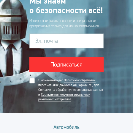
Мы знаем
о безопасности всё!
Интересные факты, новости и специальные
предложения только для наших подписчиков.
Эл. почта
Подписаться
Я ознакомлен/а с
Политикой обработки
персональных данных в АО "Аркан-М"
, даю
Согласие на обработку персональных данных
и
Согласие на получение рассылок и
рекламных материалов
.
Автомобиль