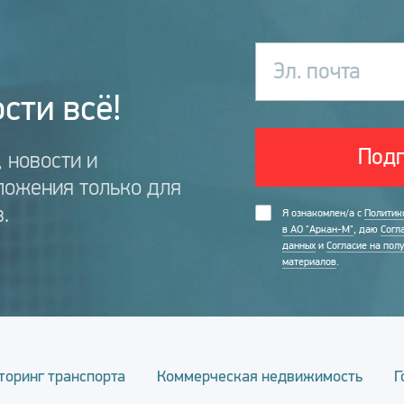
Эл. почта
сти всё!
Подп
 новости и
ложения только для
.
Я ознакомлен/а с
Политик
в АО "Аркан-М"
, даю
Согл
данных
и
Согласие на пол
материалов
.
торинг транспорта
Коммерческая недвижимость
Г