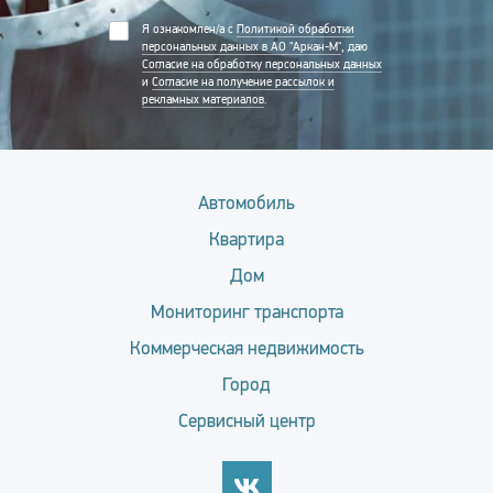
Я ознакомлен/а с
Политикой обработки
персональных данных в АО "Аркан-М"
, даю
Согласие на обработку персональных данных
и
Согласие на получение рассылок и
рекламных материалов
.
Автомобиль
Квартира
Дом
Мониторинг транспорта
Коммерческая недвижимость
Город
Сервисный центр