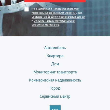
Я ознакомлен/а с
Политикой обработки
персональных данных в АО "Аркан-М"
, даю
Согласие на обработку персональных данных
и
Согласие на получение рассылок и
рекламных материалов
.
Автомобиль
Квартира
Дом
Мониторинг транспорта
Коммерческая недвижимость
Город
Сервисный центр