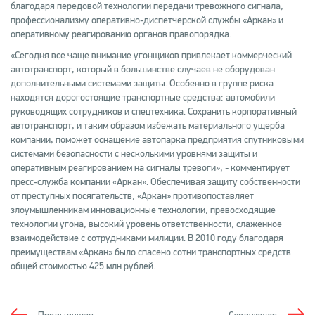
благодаря передовой технологии передачи тревожного сигнала,
профессионализму оперативно-диспетчерской службы «Аркан» и
оперативному реагированию органов правопорядка.
«Сегодня все чаще внимание угонщиков привлекает коммерческий
автотранспорт, который в большинстве случаев не оборудован
дополнительными системами защиты. Особенно в группе риска
находятся дорогостоящие транспортные средства: автомобили
руководящих сотрудников и спецтехника. Сохранить корпоративный
автотранспорт, и таким образом избежать материального ущерба
компании, поможет оснащение автопарка предприятия спутниковыми
системами безопасности с несколькими уровнями защиты и
оперативным реагированием на сигналы тревоги», - комментирует
пресс-служба компании «Аркан». Обеспечивая защиту собственности
от преступных посягательств, «Аркан» противопоставляет
злоумышленникам инновационные технологии, превосходящие
технологии угона, высокий уровень ответственности, слаженное
взаимодействие с сотрудниками милиции. В 2010 году благодаря
преимуществам «Аркан» было спасено сотни транспортных средств
общей стоимостью 425 млн рублей.