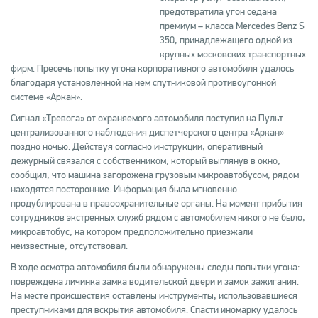
предотвратила угон седана
премиум – класса Mercedes Benz S
350, принадлежащего одной из
крупных московских транспортных
фирм. Пресечь попытку угона корпоративного автомобиля удалось
благодаря установленной на нем спутниковой противоугонной
системе «Аркан».
Сигнал «Тревога» от охраняемого автомобиля поступил на Пульт
централизованного наблюдения диспетчерского центра «Аркан»
поздно ночью. Действуя согласно инструкции, оперативный
дежурный связался с собственником, который выглянув в окно,
сообщил, что машина загорожена грузовым микроавтобусом, рядом
находятся посторонние. Информация была мгновенно
продублирована в правоохранительные органы. На момент прибытия
сотрудников экстренных служб рядом с автомобилем никого не было,
микроавтобус, на котором предположительно приезжали
неизвестные, отсутствовал.
В ходе осмотра автомобиля были обнаружены следы попытки угона:
повреждена личинка замка водительской двери и замок зажигания.
На месте происшествия оставлены инструменты, использовавшиеся
преступниками для вскрытия автомобиля. Спасти иномарку удалось