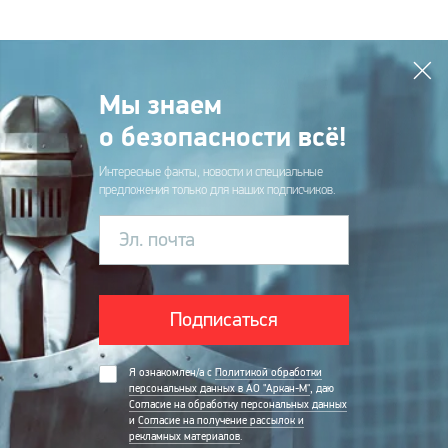
Мы знаем
о безопасности всё!
Интересные факты, новости и специальные
предложения только для наших подписчиков.
Эл. почта
Подписаться
Я ознакомлен/а с
Политикой обработки
персональных данных в АО "Аркан-М"
, даю
Согласие на обработку персональных данных
и
Согласие на получение рассылок и
рекламных материалов
.