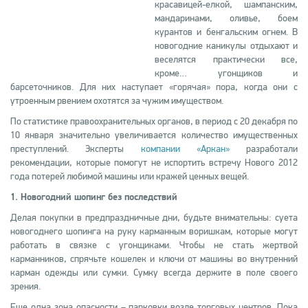
красавицей-елкой, шампанским,
мандаринами, оливье, боем
курантов и бенгальским огнем. В
новогодние каникулы отдыхают и
веселятся практически все,
кроме… угонщиков и
барсеточников. Для них наступает «горячая» пора, когда они с
утроенным рвением охотятся за чужим имуществом.
По статистике правоохранительных органов, в период с 20 декабря по
10 января значительно увеличивается количество имущественных
преступлений. Эксперты
компании «Аркан»
разработали
рекомендации, которые помогут не испортить встречу Нового 2012
года потерей любимой машины или кражей ценных вещей.
1. Новогодний шопинг без последствий
Делая покупки в предпраздничные дни, будьте внимательны: суета
новогоднего шопинга на руку карманным воришкам, которые могут
работать в связке с угонщиками. Чтобы не стать жертвой
карманников, спрячьте кошелек и ключи от машины во внутренний
карман одежды или сумки. Сумку всегда держите в поле своего
зрения.
Еще одна зона опасности – парковки возле торговых центров. Пока