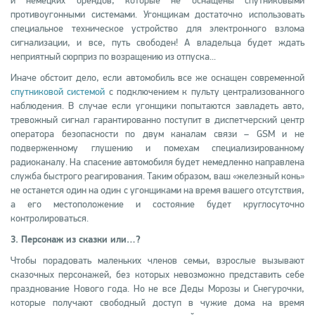
и немецких брендов, которые не оснащены спутниковыми
противоугонными системами. Угонщикам достаточно использовать
специальное техническое устройство для электронного взлома
сигнализации, и все, путь свободен! А владельца будет ждать
неприятный сюрприз по возращению из отпуска...
Иначе обстоит дело, если автомобиль все же оснащен современной
спутниковой системой
с подключением к пульту централизованного
наблюдения. В случае если угонщики попытаются завладеть авто,
тревожный сигнал гарантированно поступит в диспетчерский центр
оператора безопасности по двум каналам связи – GSM и не
подверженному глушению и помехам специализированному
радиоканалу. На спасение автомобиля будет немедленно направлена
служба быстрого реагирования. Таким образом, ваш «железный конь»
не останется один на один с угонщиками на время вашего отсутствия,
а его местоположение и состояние будет круглосуточно
контролироваться.
3. Персонаж из сказки или…?
Чтобы порадовать маленьких членов семьи, взрослые вызывают
сказочных персонажей, без которых невозможно представить себе
празднование Нового года. Но не все Деды Морозы и Снегурочки,
которые получают свободный доступ в чужие дома на время