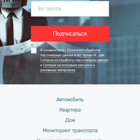
Эл. почта
Подписаться
Я ознакомлен/а с
Политикой обработки
персональных данных в АО "Аркан-М"
, даю
Согласие на обработку персональных данных
и
Согласие на получение рассылок и
рекламных материалов
.
Автомобиль
Квартира
Дом
Мониторинг транспорта