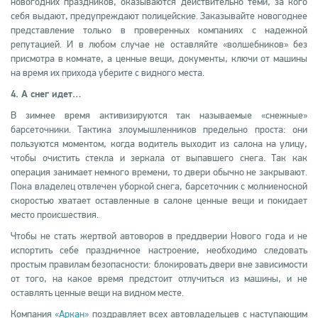
новогодних праздников, оказываются действительно теми, за кого
себя выдают, предупреждают полицейские. Заказывайте новогоднее
представление только в проверенных компаниях с надежной
репутацией. И в любом случае не оставляйте «волшебников» без
присмотра в комнате, а ценные вещи, документы, ключи от машины
на время их прихода уберите с видного места.
4. А снег идет…
В зимнее время активизируются так называемые «снежные»
барсеточники.
Тактика злоумышленников предельно проста: они
пользуются моментом, когда водитель выходит из салона на улицу,
чтобы очистить стекла и зеркала от выпавшего снега. Так как
операция занимает немного времени, то двери обычно не закрывают.
Пока владелец отвлечен уборкой снега, барсеточник с молниеносной
скоростью хватает оставленные в салоне ценные вещи и покидает
место происшествия.
Чтобы не стать жертвой автоворов в преддверии Нового года и не
испортить себе праздничное настроение, необходимо следовать
простым правилам безопасности: блокировать двери вне зависимости
от того, на какое время предстоит отлучиться из машины, и не
оставлять ценные вещи на видном месте.
Компания
«Аркан»
поздравляет всех автовладельцев с наступающим