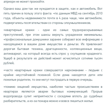
априори не может произойти.
Однако ваш дом так же нуждается в защите, как и автомобиль. Вот
пять причин в пользу этого факта: •по данным МВД на сентябрь 2010
года, объекты недвижимости почти в 4 раза чаще, чем автомобили,
подвергались посягательствам со стороны злоумышленников;
•квартирные кражи - одни из самых труднораскрываемых
преступлений, при этом шансы вернуть украденное минимальны;
•профессиональные домушники заранее собирают всю информацию о
находящемся в вашем доме имуществе и деньгах. Их привлекает
дорогая бытовая техника, драгоценности, коллекционные вещи,
антиквариат, на который всегда есть спрос у скупщиков краденого.
Ущерб в результате их действий может исчисляться сотнями тысяч
рублей;
•часто квартирные кражи совершаются наркоманами - людьми с
крайне неустойчивой психикой. Если дома находятся дети или
пожилые родители, то они могут пострадать в первую очередь;
•помимо хищений имущества, наиболее частым происшествием в
квартирах являются аварии бытовых коммуникаций. Прорыв
водопровода сулит неприятности с соседями вплоть до судебных
разбирательств, а из-за пожара можно и вовсе лишиться жилья.