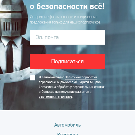
о безопасности всё!
Интересные факты, новости и специальные
предложения только для наших подписчиков.
Эл. почта
Подписаться
Я ознакомлен/а с
Политикой обработки
персональных данных в АО "Аркан-М"
, даю
Согласие на обработку персональных данных
и
Согласие на получение рассылок и
рекламных материалов
.
Автомобиль
Квартира