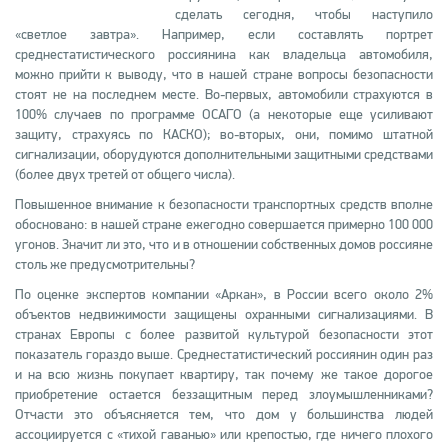
сделать сегодня, чтобы наступило
«светлое завтра». Например, если составлять портрет
среднестатистического россиянина как владельца автомобиля,
можно прийти к выводу, что в нашей стране вопросы безопасности
стоят не на последнем месте. Во-первых, автомобили страхуются в
100% случаев по программе ОСАГО (а некоторые еще усиливают
защиту, страхуясь по КАСКО); во-вторых, они, помимо штатной
сигнализации, оборудуются дополнительными защитными средствами
(более двух третей от общего числа).
Повышенное внимание к безопасности транспортных средств вполне
обосновано: в нашей стране ежегодно совершается примерно 100 000
угонов. Значит ли это, что и в отношении собственных домов россияне
столь же предусмотрительны?
По оценке экспертов компании «Аркан», в России всего около 2%
объектов недвижимости защищены охранными сигнализациями. В
странах Европы с более развитой культурой безопасности этот
показатель гораздо выше. Среднестатистический россиянин один раз
и на всю жизнь покупает квартиру, так почему же такое дорогое
приобретение остается беззащитным перед злоумышленниками?
Отчасти это объясняется тем, что дом у большинства людей
ассоциируется с «тихой гаванью» или крепостью, где ничего плохого