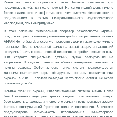
Разве вы хотите подвергать своих близких опасности или
подсчитывать убытки после потопа? На сегодняшний день ничего
более надежного и эффективного, чем система безопасности с
подключением к пульту централизованного круглосуточного
наблюдения, пока не придумано.
В этом сегменте федеральный оператор безопасности «Аркан»
предлагает действительно уникальное для России решение - систему
ARKAN Home Guard, способную превратить дом в настоящую «умную
крепость». Это не очередной замок на вашей двери, а настоящий
невидимый щит, сквозь который невозможно пройти незамеченным.
Щит создают специальные датчики, чутко реагирующие на
вторжение. В случае тревоги на объект немедленно направится
группа захвата. Эффективность таких систем подтверждается
данными статистики: воры, обнаружив, что дом находится под
охраной, в 7 из 10 случаев покидают место происшествия, не успев
причинить ущерба.
Помимо функций охраны, интеллектуальная система ARKAN Home
Guard включает еще два уровня защиты: обеспечивает личную
безопасность владельца и членов его семьи и предупреждает аварии
бытовых коммуникаций (протечки воды и возгорания). В системе
предусмотрена возможность использования миниатюрного