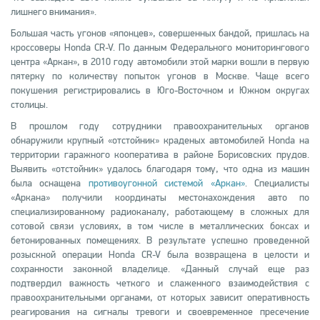
лишнего внимания».
Большая часть угонов «японцев», совершенных бандой, пришлась на
кроссоверы Honda CR-V. По данным Федерального мониторингового
центра «Аркан», в 2010 году автомобили этой марки вошли в первую
пятерку по количеству попыток угонов в Москве. Чаще всего
покушения регистрировались в Юго-Восточном и Южном округах
столицы.
В прошлом году сотрудники правоохранительных органов
обнаружили крупный «отстойник» краденых автомобилей Honda на
территории гаражного кооператива в районе Борисовских прудов.
Выявить «отстойник» удалось благодаря тому, что одна из машин
была оснащена
противоугонной системой «Аркан»
. Специалисты
«Аркана» получили координаты местонахождения авто по
специализированному радиоканалу, работающему в сложных для
сотовой связи условиях, в том числе в металлических боксах и
бетонированных помещениях. В результате успешно проведенной
розыскной операции Honda CR-V была возвращена в целости и
сохранности законной владелице. «Данный случай еще раз
подтвердил важность четкого и слаженного взаимодействия с
правоохранительными органами, от которых зависит оперативность
реагирования на сигналы тревоги и своевременное пресечение