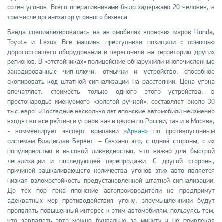
сотен угонов. Всего оперативниками было задержано 20 человек, в
том числе организатор угонного бизнеса.
Банда специализировалась на автомобилях японских марок Honda,
Toyota и Lexus. Все машины преступники похищали с помощью
дорогостоящего оборудования и перегоняли на территорию других
регионов. В «отстойниках» полицейские обнаружили многочисленные
закодированные чип-ключи, отмычки и устройство, способное
скопировать код штатной сигнализации на расстоянии. Цена угона
впечатляет: стоимость только одного этого устройства, в
простонародье именуемого «золотой ручкой», составляет около 30
тыс. евро. «Последние несколько лет японские автомобили неизменно
входят во все рейтинги угонов как в целом по России, так и в Москве,
- комментирует эксперт компании
«Аркан»
по противоугонным
системам Владислав Берент. – Связано это, с одной стороны, с их
популярностью и высокой ликвидностью, что важно для быстрой
легализации и последующей перепродажи. С другой стороны,
причиной зашкаливающего количества угонов этих авто является
низкая взломостойкость предустановленной штатной сигнализации.
До тех пор пока японские автопроизводители не предпримут
адекватных мер противодействия угону, злоумышленники будут
проявлять повышенный интерес к этим автомобилям, пользуясь тем,
что завладеть авто можно буквально за минуту и не привлекая