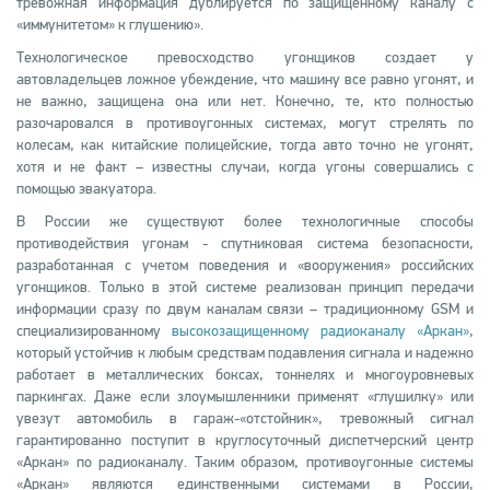
тревожная информация дублируется по защищенному каналу с
«иммунитетом» к глушению».
Технологическое превосходство угонщиков создает у
автовладельцев ложное убеждение, что машину все равно угонят, и
не важно, защищена она или нет. Конечно, те, кто полностью
разочаровался в противоугонных системах, могут стрелять по
колесам, как китайские полицейские, тогда авто точно не угонят,
хотя и не факт – известны случаи, когда угоны совершались с
помощью эвакуатора.
В России же существуют более технологичные способы
противодействия угонам - спутниковая система безопасности,
разработанная с учетом поведения и «вооружения» российских
угонщиков. Только в этой системе реализован принцип передачи
информации сразу по двум каналам связи – традиционному GSM и
специализированному
высокозащищенному радиоканалу «Аркан»
,
который устойчив к любым средствам подавления сигнала и надежно
работает в металлических боксах, тоннелях и многоуровневых
паркингах. Даже если злоумышленники применят «глушилку» или
увезут автомобиль в гараж-«отстойник», тревожный сигнал
гарантированно поступит в круглосуточный диспетчерский центр
«Аркан» по радиоканалу. Таким образом, противоугонные системы
«Аркан» являются единственными системами в России,