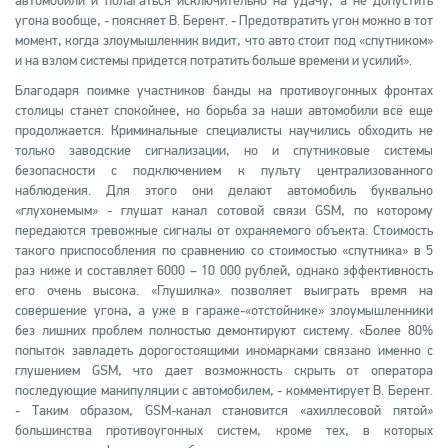
автомобили и полагаться исключительно на удачу, а не допустить
угона вообще, - поясняет В. Берент. - Предотвратить угон можно в тот
момент, когда злоумышленник видит, что авто стоит под «спутником»
и на взлом системы придется потратить больше времени и усилий».
Благодаря поимке участников банды на противоугонных фронтах
столицы станет спокойнее, но борьба за наши автомобили всё еще
продолжается. Криминальные специалисты научились обходить не
только заводские сигнализации, но и спутниковые системы
безопасности с подключением к пульту централизованного
наблюдения. Для этого они делают автомобиль буквально
«глухонемым» - глушат канал сотовой связи GSM, по которому
передаются тревожные сигналы от охраняемого объекта. Стоимость
такого приспособления по сравнению со стоимостью «спутника» в 5
раз ниже и составляет 6000 – 10 000 рублей, однако эффективность
его очень высока. «Глушилка» позволяет выиграть время на
совершение угона, а уже в гараже-«отстойнике» злоумышленники
без лишних проблем полностью демонтируют систему. «Более 80%
попыток завладеть дорогостоящими иномарками связано именно с
глушением GSM, что дает возможность скрыть от оператора
последующие манипуляции с автомобилем, - комментирует В. Берент.
- Таким образом, GSM-канал становится «ахиллесовой пятой»
большинства противоугонных систем, кроме тех, в которых