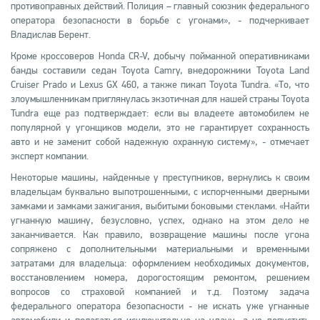
противоправных действий. Полиция – главный союзник федерального
оператора безопасности в борьбе с угонами», - подчеркивает
Владислав Берент.
Кроме кроссоверов Honda CR-V, добычу пойманной оперативниками
банды составили седан Toyota Camry, внедорожники Toyota Land
Cruiser Prado и Lexus GX 460, а также пикап Toyota Tundra. «То, что
злоумышленникам приглянулась экзотичная для нашей страны Toyota
Tundra еще раз подтверждает: если вы владеете автомобилем не
популярной у угонщиков модели, это не гарантирует сохранность
авто и не заменит собой надежную охранную систему», - отмечает
эксперт компании.
Некоторые машины, найденные у преступников, вернулись к своим
владельцам буквально выпотрошенными, с испорченными дверными
замками и замками зажигания, выбитыми боковыми стеклами. «Найти
угнанную машину, безусловно, успех, однако на этом дело не
заканчивается. Как правило, возвращение машины после угона
сопряжено с дополнительными материальными и временными
затратами для владельца: оформлением необходимых документов,
восстановлением номера, дорогостоящим ремонтом, решением
вопросов со страховой компанией и т.д. Поэтому задача
федерального оператора безопасности - не искать уже угнанные