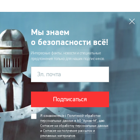
Мы знаем
о безопасности всё!
Интересные факты, новости и специальные
предложения только для наших подписчиков.
Эл. почта
Подписаться
Я ознакомлен/а с
Политикой обработки
персональных данных в АО "Аркан-М"
, даю
Согласие на обработку персональных данных
и
Согласие на получение рассылок и
рекламных материалов
.