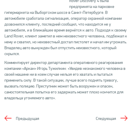
Rover Discovery 4 была
предпринята на парковке
гипермаркета на Выборгском шоссе в Санкт-Петербурге. В
автомобиле сработала сигнализация, оператор охранной компании
дозвонился клиенту, последний сообщил, что находится не у
автомобиля, и в ближайшее время вернётся к авто. Подходя к своему
Land Rover, клиент заметил в нем неизвестного человека, подбежал к
нему и схватил, но неизвестный достал пистолет и начал им угрожать.
Владелец авто вынужден был отпустить неизвестного, который
скрылся.
Комментирует директор департамента оперативного реагирования
компании «Аркан» Игорь Тужилкин: «Увидев незнакомого человека в
своей машине ни в коем случае нельзя его хватать и пытаться
применить силу. В такой ситуации, лучше всего поднять тревогу,
вызвать полицию. Преступник может быть вооружен и опасен,
самостоятельная попытка его задержать может плохо кончится для
владельца угоняемого авто».
Предыдущая
Следующая