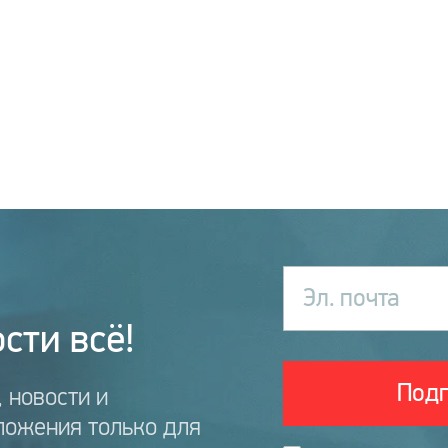
Эл. почта
сти всё!
Подп
 новости и
ложения только для