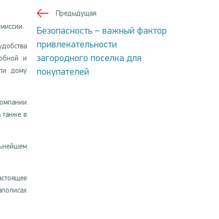
Предыдущая
миссии.
Безопасность – важный фактор
привлекательности
удобства
загородного поселка для
добной и
покупателей
или дому
компании
 также в
льнейшем
астоящее
аполисах