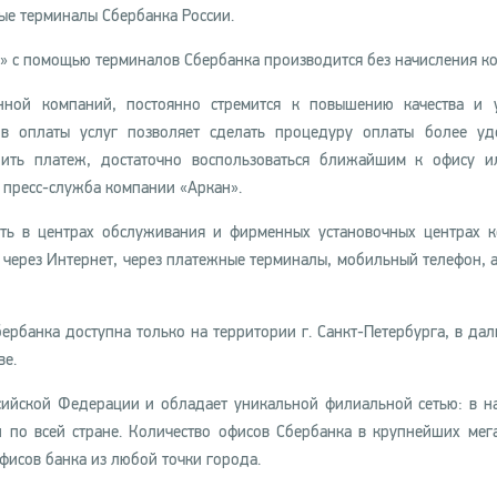
ые терминалы Сбербанка России.
н» с помощью терминалов Сбербанка производится без начисления ко
нной компаний, постоянно стремится к повышению качества и 
ов оплаты услуг позволяет сделать процедуру оплаты более у
шить платеж, достаточно воспользоваться ближайшим к офису 
 пресс-служба компании «Аркан».
ить в центрах обслуживания и фирменных установочных центрах 
 через Интернет, через платежные терминалы, мобильный телефон, а
ербанка доступна только на территории г. Санкт-Петербурга, в да
ве.
сийской Федерации и обладает уникальной филиальной сетью: в н
 по всей стране. Количество офисов Сбербанка в крупнейших мег
фисов банка из любой точки города.