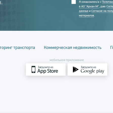
.
Я ознакомлен/а с
Политик
в АО "Аркан-М"
, даю
Согл
данных
и
Согласие на пол
материалов
.
торинг транспорта
Коммерческая недвижимость
Г
мобильное приложение
Загрузите из
Загрузите из