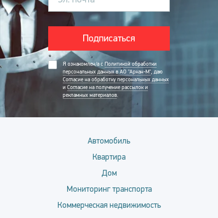
Подписаться
Я ознакомлен/а с
Политикой обработки
персональных данных в АО "Аркан-М"
, даю
Согласие на обработку персональных данных
и
Согласие на получение рассылок и
рекламных материалов
.
Автомобиль
Квартира
Дом
Мониторинг транспорта
Коммерческая недвижимость