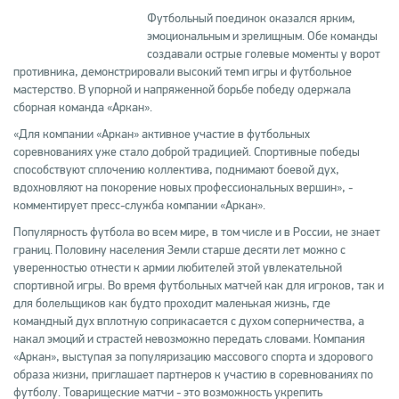
Футбольный поединок оказался ярким,
эмоциональным и зрелищным. Обе команды
создавали острые голевые моменты у ворот
противника, демонстрировали высокий темп игры и футбольное
мастерство. В упорной и напряженной борьбе победу одержала
сборная команда «Аркан».
«Для компании «Аркан» активное участие в футбольных
соревнованиях уже стало доброй традицией. Спортивные победы
способствуют сплочению коллектива, поднимают боевой дух,
вдохновляют на покорение новых профессиональных вершин», -
комментирует пресс-служба компании «Аркан».
Популярность футбола во всем мире, в том числе и в России, не знает
границ. Половину населения Земли старше десяти лет можно с
уверенностью отнести к армии любителей этой увлекательной
спортивной игры. Во время футбольных матчей как для игроков, так и
для болельщиков как будто проходит маленькая жизнь, где
командный дух вплотную соприкасается с духом соперничества, а
накал эмоций и страстей невозможно передать словами. Компания
«Аркан», выступая за популяризацию массового спорта и здорового
образа жизни, приглашает партнеров к участию в соревнованиях по
футболу. Товарищеские матчи - это возможность укрепить