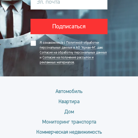
Эл. почта
Подписаться
Я ознакомлен/а с
Политикой обработки
персональных данных в АО "Аркан-М"
, даю
Согласие на обработку персональных данных
и
Согласие на получение рассылок и
рекламных материалов
.
Автомобиль
Квартира
Дом
Мониторинг транспорта
Коммерческая недвижимость