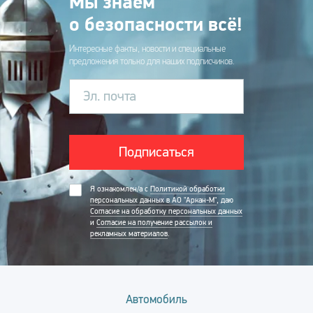
Мы знаем
о безопасности всё!
Интересные факты, новости и специальные
предложения только для наших подписчиков.
Эл. почта
Подписаться
Я ознакомлен/а с
Политикой обработки
персональных данных в АО "Аркан-М"
, даю
Согласие на обработку персональных данных
и
Согласие на получение рассылок и
рекламных материалов
.
Автомобиль