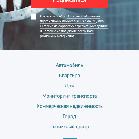
Я ознакомлен/а с
Политикой обработки
персональных данных в АО "Аркан-М"
, даю
Согласие на обработку персональных данных
и
Согласие на получение рассылок и
рекламных материалов
.
Автомобиль
Квартира
Дом
Мониторинг транспорта
Коммерческая недвижимость
Город
Сервисный центр