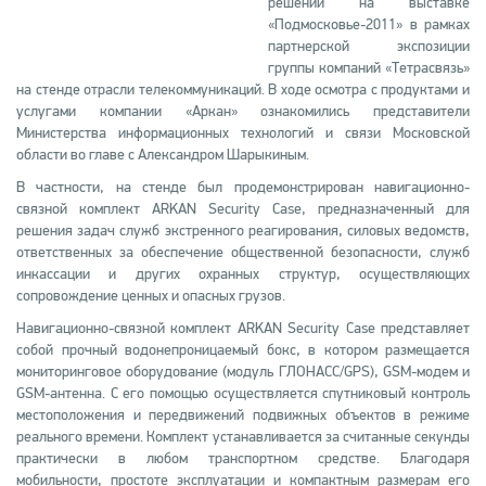
решений на выставке
«Подмосковье-2011» в рамках
партнерской экспозиции
группы компаний «Тетрасвязь»
на стенде отрасли телекоммуникаций. В ходе осмотра с продуктами и
услугами компании «Аркан» ознакомились представители
Министерства информационных технологий и связи Московской
области во главе с Александром Шарыкиным.
В частности, на стенде был продемонстрирован навигационно-
связной комплект ARKAN Security Case, предназначенный для
решения задач служб экстренного реагирования, силовых ведомств,
ответственных за обеспечение общественной безопасности, служб
инкассации и других охранных структур, осуществляющих
сопровождение ценных и опасных грузов.
Навигационно-связной комплект ARKAN Security Case представляет
собой прочный водонепроницаемый бокс, в котором размещается
мониторинговое оборудование (модуль ГЛОНАСС/GPS), GSM-модем и
GSM-антенна. С его помощью осуществляется спутниковый контроль
местоположения и передвижений подвижных объектов в режиме
реального времени. Комплект устанавливается за считанные секунды
практически в любом транспортном средстве. Благодаря
мобильности, простоте эксплуатации и компактным размерам его