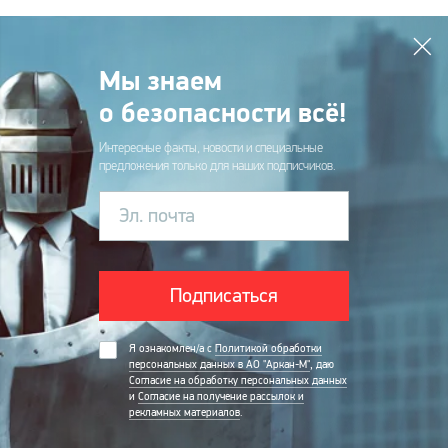
Мы знаем
о безопасности всё!
Интересные факты, новости и специальные
предложения только для наших подписчиков.
Эл. почта
Подписаться
Я ознакомлен/а с
Политикой обработки
персональных данных в АО "Аркан-М"
, даю
Согласие на обработку персональных данных
и
Согласие на получение рассылок и
рекламных материалов
.