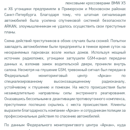
люксовыми кроссоверами BMW X5
и X6 угонщики предприняли в Приморском и Московском районах
Санкт-Петербурга. Благодаря тому, что штатная сигнализация
автомобилей была усилена спутниковой системой безопасности
ARKAN, злоумышленникам не удалось осуществить свои преступные
планы.
Схема действий преступников в обоих случаях была схожей. Попытки
завладеть автомобилями были предприняты в темное время суток на
неохраняемых парковках возле жилых домов. Используя мощный
источник радиопомех, угонщики заглушили GSM-канал передачи
данных и, взломав замок водительской двери, проникли внутрь
салона. Несмотря на глушение GSM, тревожный сигнал был передан в
Федеральный мониторинговый центр «Аркан» по
специализированному высокозащищенному радиоканалу,
устойчивому к глушению и помехам. На место происшествия были
незамедлительно направлены силы экстренного реагирования.
Оказавшись бессильными в деактивации противоугонного комплекса,
преступники поспешно скрылись с места происшествия. Клиенты
выразили благодарность компании «Аркан» и сотрудникам полиции за
профессиональные действия по спасению автомобилей.
По данным Федерального мониторингового центра «Аркан», куда