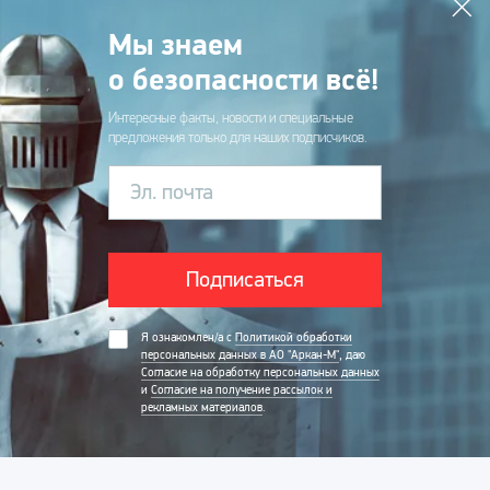
Мы знаем
о безопасности всё!
Интересные факты, новости и специальные
предложения только для наших подписчиков.
Эл. почта
Подписаться
Я ознакомлен/а с
Политикой обработки
персональных данных в АО "Аркан-М"
, даю
Согласие на обработку персональных данных
и
Согласие на получение рассылок и
рекламных материалов
.