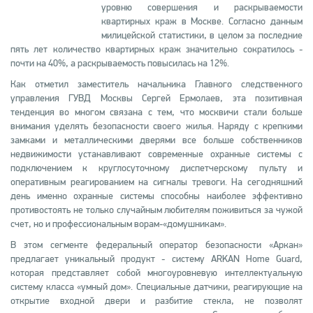
уровню совершения и раскрываемости
квартирных краж в Москве. Согласно данным
милицейской статистики, в целом за последние
пять лет количество квартирных краж значительно сократилось -
почти на 40%, а раскрываемость повысилась на 12%.
Как отметил заместитель начальника Главного следственного
управления ГУВД Москвы Сергей Ермолаев, эта позитивная
тенденция во многом связана с тем, что москвичи стали больше
внимания уделять безопасности своего жилья. Наряду с крепкими
замками и металлическими дверями все больше собственников
недвижимости устанавливают современные охранные системы с
подключением к круглосуточному диспетчерскому пульту и
оперативным реагированием на сигналы тревоги. На сегодняшний
день именно охранные системы способны наиболее эффективно
противостоять не только случайным любителям поживиться за чужой
счет, но и профессиональным ворам-«домушникам».
В этом сегменте федеральный оператор безопасности «Аркан»
предлагает уникальный продукт - систему ARKAN Home Guard,
которая представляет собой многоуровневую интеллектуальную
систему класса «умный дом». Специальные датчики, реагирующие на
открытие входной двери и разбитие стекла, не позволят