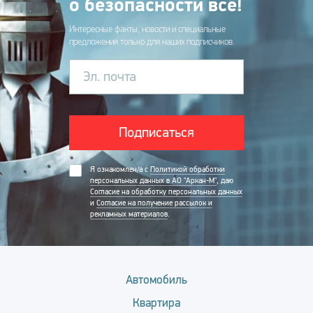
о безопасности всё!
Интересные факты, новости и специальные
предложения только для наших подписчиков.
Эл. почта
Подписаться
Я ознакомлен/а с
Политикой обработки
персональных данных в АО "Аркан-М"
, даю
Согласие на обработку персональных данных
и
Согласие на получение рассылок и
рекламных материалов
.
Автомобиль
Квартира