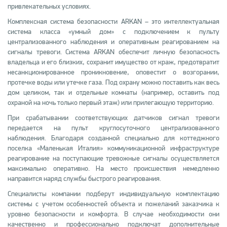
привлекательных условиях.
Комплексная система безопасности ARKAN – это интеллектуальная
система класса «умный дом» с подключением к пульту
централизованного наблюдения и оперативным реагированием на
сигналы тревоги. Система ARKAN обеспечит личную безопасность
владельца и его близких, сохранит имущество от краж, предотвратит
несанкционированное проникновение, оповестит о возгорании,
протечке воды или утечке газа. Под охрану можно поставить как весь
дом целиком, так и отдельные комнаты (например, оставить под
охраной на ночь только первый этаж) или прилегающую территорию.
При срабатывании соответствующих датчиков сигнал тревоги
передается на пульт круглосуточного централизованного
наблюдения. Благодаря созданной специально для коттеджного
поселка «Маленькая Италия» коммуникационной инфраструктуре
реагирование на поступающие тревожные сигналы осуществляется
максимально оперативно. На место происшествия немедленно
направится наряд службы быстрого реагирования.
Специалисты компании подберут индивидуальную комплектацию
системы с учетом особенностей объекта и пожеланий заказчика к
уровню безопасности и комфорта. В случае необходимости они
качественно и профессионально подключат дополнительные